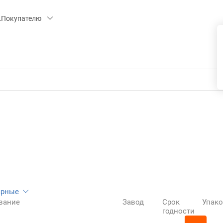
 15, СК «ПИРС» («МОРОЗКО»)
Покупателю
ярные
вание
Завод
Срок
Упако
годности