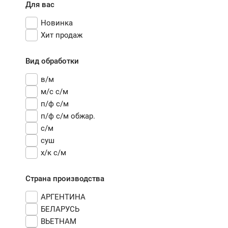
Для вас
Новинка
Хит продаж
Вид обработки
в/м
м/с с/м
п/ф с/м
п/ф с/м обжар.
с/м
суш
х/к с/м
Страна производства
АРГЕНТИНА
БЕЛАРУСЬ
ВЬЕТНАМ