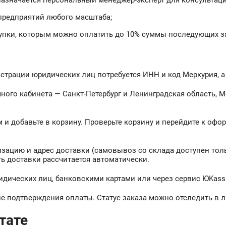
назначается персональный менеджер-эксперт для консультаци
 предприятий любого масштаба;
упки, которым можно оплатить до 10% суммы последующих з
гистрации юридических лиц потребуется ИНН и код Меркурия, 
чного кабинета — Санкт-Петербург и Ленинградская область, М
м и добавьте в корзину. Проверьте корзину и перейдите к о
низацию и адрес доставки (самовывоз со склада доступен тол
ь доставки рассчитается автоматически.
ридических лиц, банковскими картами или через сервис ЮKass
ле подтверждения оплаты. Статус заказа можно отследить в 
тате