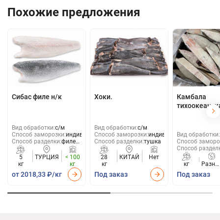
Похожие предложения
Сибас филе н/к
Хоки.
Камбала
тихоокеанск
Вид обработки:
с/м
Вид обработки:
с/м
Способ заморозки:
индивид
Способ заморозки:
индивид
Вид обработки:
Способ разделки:
филе
Способ разделки:
тушка
Способ заморо
н/к
Способ раздел
5
ТУРЦИЯ
< 100
28
КИТАЙ
Нет
кг
кг
кг
кг
Разны
стран
от 2018,33 ₽/кг
Под заказ
Под заказ