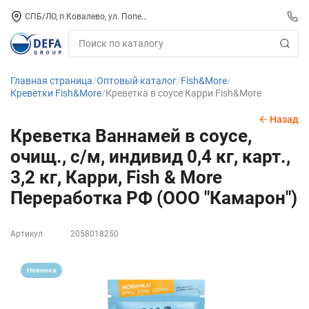
СПБ/ЛО, п.Ковалево, ул. Поперечная, д. 15, СК «ПИРС» («МОРОЗКО»)
Главная страница
Оптовый каталог
Fish&More
Креветки Fish&More
Креветка в соусе Карри Fish&More
Назад
Креветка Ваннамей в соусе,
очищ., с/м, индивид 0,4 кг, карт.,
3,2 кг, Карри, Fish & More
Переработка РФ (ООО "Камарон")
Артикул
2058018250
Новинка