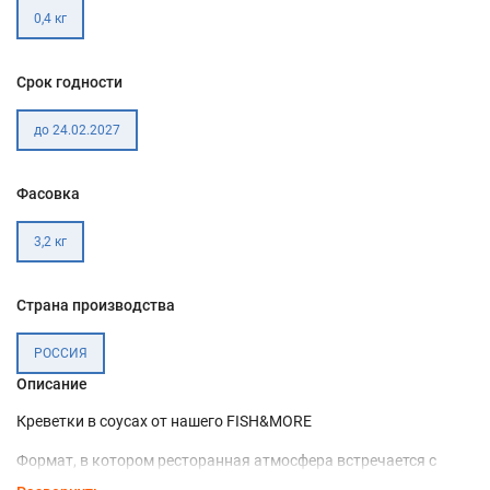
0,4 кг
Срок годности
до 24.02.2027
Фасовка
3,2 кг
Страна производства
РОССИЯ
Описание
Креветки в соусах от нашего FISH&MORE
Формат, в котором ресторанная атмосфера встречается с
домашней кухней. В основе — королевские сыромороженые