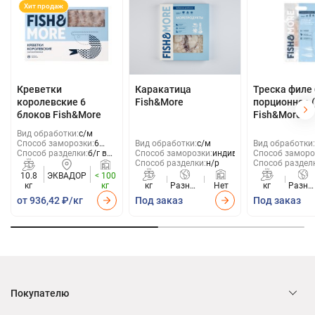
Хит продаж
Креветки
Каракатица
Треска филе 
королевские 6
Fish&More
порционное (
блоков Fish&More
Fish&More
Вид обработки:
с/м
Способ заморозки:
6
Вид обработки:
с/м
Вид обработки:
Способ разделки:
б/г в
блоков
Способ заморозки:
индивид
Способ заморо
панц.
Способ разделки:
н/р
Способ раздел
10.8
ЭКВАДОР
< 100
кг
кг
кг
Разные
Нет
кг
Разны
страны
стран
от 936,42 ₽/кг
Под заказ
Под заказ
Покупателю