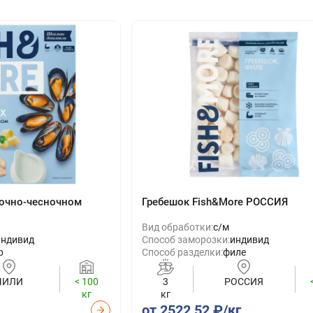
вочно-чесночном
Гребешок Fish&More РОССИЯ
Вид обработки:
с/м
индивид
Способ заморозки:
индивид
р
Способ разделки:
филе
ЧИЛИ
< 100
3
РОССИЯ
кг
кг
от 2522,52 ₽/кг