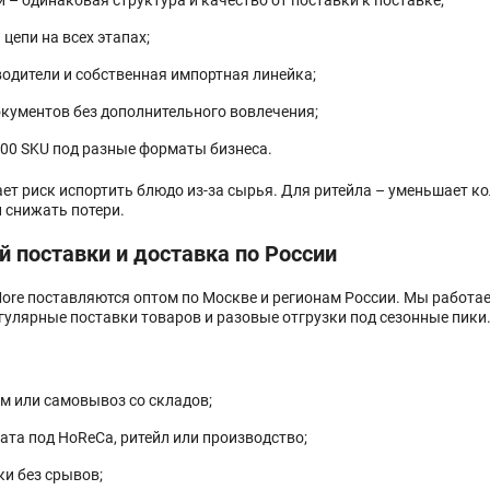
 – одинаковая структура и качество от поставки к поставке;
цепи на всех этапах;
одители и собственная импортная линейка;
кументов без дополнительного вовлечения;
200 SKU под разные форматы бизнеса.
ет риск испортить блюдо из-за сырья. Для ритейла – уменьшает к
 снижать потери.
й поставки и доставка по России
re поставляются оптом по Москве и регионам России. Мы работа
гулярные поставки товаров и разовые отгрузки под сезонные пики
ам или самовывоз со складов;
ата под HoReCa, ритейл или производство;
ки без срывов;