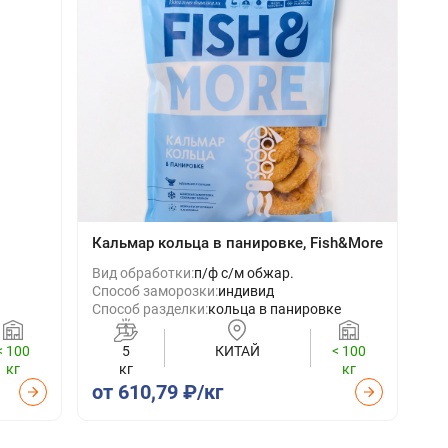
Кальмар кольца в панировке, Fish&More
Вид обработки:
п/ф с/м обжар.
Способ заморозки:
индивид
Способ разделки:
кольца в панировке
< 100
5
КИТАЙ
< 100
кг
кг
кг
от 610,79 ₽/кг