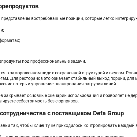
орепродуктов
e представлены востребованные позиции, которые легко интегрирую
и;
форматах;
епродукты под профессиональные задачи.
ся в замороженном виде с сохраненной структурой и вкусом. Ро
гам. Для ресторанов это означает стабильный выход порции, для
жение потерь и упрощение планирования загрузки линий.
в закрывает основные сценарии использования и позволяет не де
лируете себестоимость без сюрпризов.
сотрудничества с поставщиком Defa Group
вки так, чтобы клиенту не приходилось контролировать каждый э