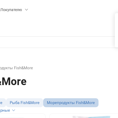
 15, СК «ПИРС» («МОРОЗКО»)
Покупателю
одукты Fish&More
&More
re
Рыба Fish&More
Морепродукты Fish&More
ярные