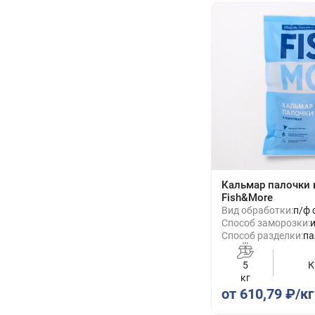
Кальмар палочки 
Fish&More
Вид обработки:
п/ф 
Способ заморозки:
Способ разделки:
па
5
К
кг
от 610,79 ₽/кг