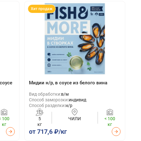
Хит продаж
соусе
Мидии н/р, в соусе из белого вина
Вид обработки:
в/м
Способ заморозки:
индивид
Способ разделки:
н/р
< 100
5
ЧИЛИ
< 100
кг
кг
кг
от 717,6 ₽/кг