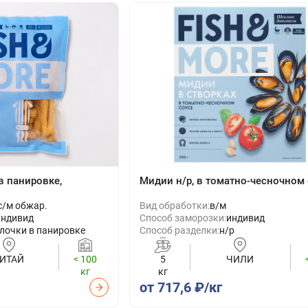
в панировке,
Мидии н/р, в томатно-чесночном 
с/м обжар.
Вид обработки:
в/м
индивид
Способ заморозки:
индивид
лочки в панировке
Способ разделки:
н/р
ИТАЙ
< 100
5
ЧИЛИ
кг
кг
от 717,6 ₽/кг