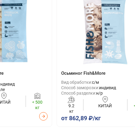
re
Осьминог Fish&More
Вид обработки:
с/м
индивид
Способ заморозки:
индивид
ле
Способ разделки:
н/р
ИТАЙ
< 500
9.2
КИТАЙ
кг
кг
от 862,89 ₽/кг