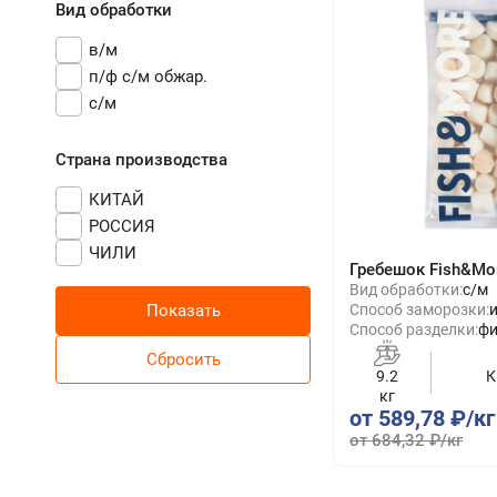
Вид обработки
в/м
п/ф с/м обжар.
с/м
Страна производства
КИТАЙ
РОССИЯ
ЧИЛИ
Гребешок Fish&Mo
Вид обработки:
с/м
Способ заморозки:
Способ разделки:
фи
9.2
К
кг
от 589,78 ₽/кг
от 684,32 ₽/кг