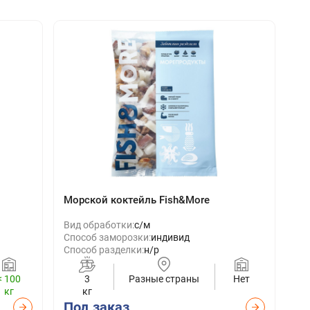
Морской коктейль Fish&More
Вид обработки:
с/м
Способ заморозки:
индивид
Способ разделки:
н/р
< 100
3
Разные страны
Нет
кг
кг
Под заказ