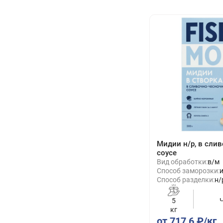
Мидии н/р, в сли
соусе
Вид обработки:
в/м
Способ заморозки:
Способ разделки:
н/
5
кг
от 717,6 ₽/кг