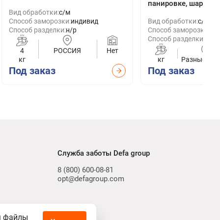
панировке, шарик F
Вид обработки:
с/м
Способ заморозки:
индивид
Вид обработки:
с/м
Способ разделки:
н/р
Способ заморозки:
ин
Способ разделки:
очи
4
РОССИЯ
Нет
кг
кг
Разные стр
Под заказ
Под заказ
Служба заботы Defa group
8 (800) 600-08-81
opt@defagroup.com
м файлы