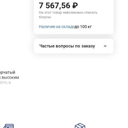
7 567,56 ₽
На этот товар невозможно списать
бонусы
Наличие на складе
до 100 кг
Частые вопросы по заказу
Как работает наш интернет-
магазин?
Как сделать заказ?
ворчатый
Сколько стоит доставка?
 с высоким
есть и
Все вопросы
ичная
которое на
раба.
жится
 гребешка