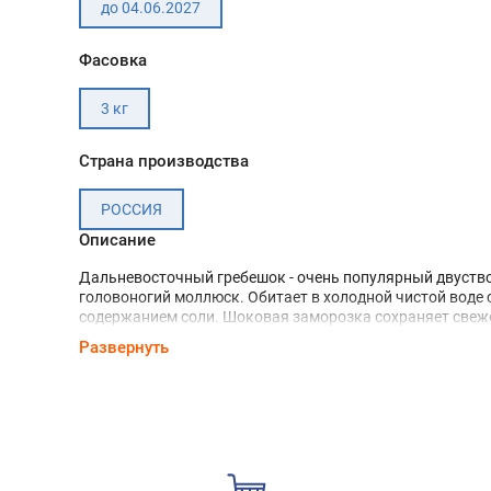
до 04.06.2027
Фасовка
3 кг
Страна производства
РОССИЯ
Описание
Дальневосточный гребешок - очень популярный двуст
головоногий моллюск. Обитает в холодной чистой воде
содержанием соли. Шоковая заморозка сохраняет свеж
сочность мяса, а тонкий слой ледяной глазури и гермет
Развернуть
упаковка обеспечивает отличный внешний вид.
Обладает очень нежным, немного сладковатым мясом, 
3/4 состоит из воды. Вкус отдаленно напоминает мясо к
В небольшой порции дальневосточного гребешка содер
суточная норма йода, тиамина и железа. Филе морского