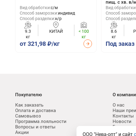
пищ. с хв. в/
Вид обработки:
с/м
Вид обработки
Способ заморозки:
индивид
Способ заморо
Способ разделки:
н/р
Способ раздел
9.3
КИТАЙ
< 100
8.6
кг
кг
кг
от 321,98 ₽/кг
Под заказ
Покупателю
О компан
Как заказать
О нас
Оплата и доставка
Наши пре
Самовывоз
Контакты
Программа лояльности
Новости
Вопросы и ответы
Блог
Акции
Карьера
ООО "Нева-опт" и сайт