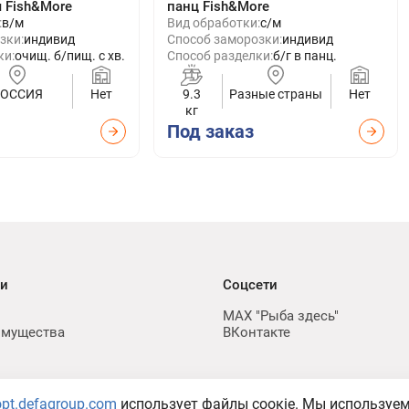
м Fish&More
панц Fish&More
:
в/м
Вид обработки:
с/м
зки:
индивид
Способ заморозки:
индивид
ки:
очищ. б/пищ. с хв.
Способ разделки:
б/г в панц.
РОССИЯ
Нет
9.3
Разные страны
Нет
кг
Под заказ
ии
Соцсети
MAX "Рыба здесь"
имущества
ВКонтакте
opt.defagroup.com
использует файлы соокіе. Мы используе