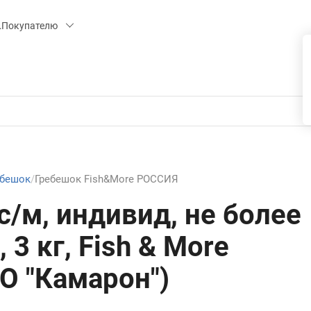
 15, СК «ПИРС» («МОРОЗКО»)
Покупателю
ебешок
Гребешок Fish&More РОССИЯ
с/м, индивид, не более
, 3 кг, Fish & More
О "Камарон")