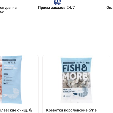
используют в сыром виде для приготовления севиче, ка
крудо и тартара.
ратуры на
Прием заказов 24/7
Опл
ах
Основные каналы сбыта - HoReCa, розница, опт.
олевские очищ. б/
Креветки королевские б/г в