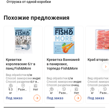
Отгрузка от одной коробки
Похожие предложения
Креветки
Креветка Ваннамей
Краб вторая
королевские б/г в
в панировке,
панц Fish&More
торпедо Fish&More
Вид обработки:
с/м
Способ заморозки:
индивид
Вид обработки:
с/м
Вид обработки:
Способ разделки:
б/г в
Способ заморозки:
индивид
Способ заморо
панц.
Способ разделки:
очищ.
Способ раздел
9.3
Разные
Нет
кг
страны
кг
Разные
Нет
кг
Разны
страны
стран
Под заказ
Под заказ
Под заказ