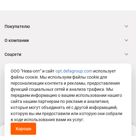
Покупателю
О компании
Соцсети
Служба заботы Defa group
ООО "Нева-опт" и сайт
opt.defagroup.com
использует
файлы соокіе. Мы используем файлы cookie для
персонализации контента и рекламы, предоставления
функций социальных сетей и анализа трафика. Мы
Юридическая информация
передаем информацию о вашем использовании нашего
Политика в отношении обработки персональных данных ООО "Нева-
сайта нашим партнерам по рекламе и аналитике,
опт"
© 1995 - 2026 Defa group
которые могут объединять её с другой информацией,
которую вы им предоставили или которую они собрали
Поймали рыбку с
5 УГЛОВ
в ходе использования вами их услуг.
Хорошо