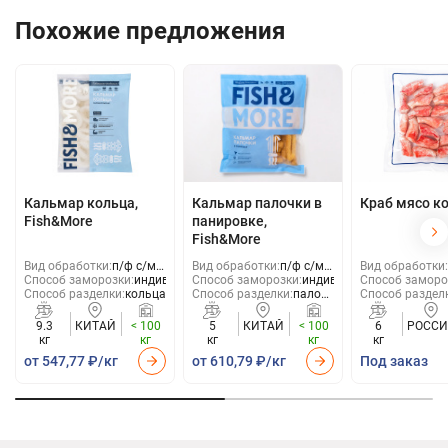
Похожие предложения
Кальмар кольца,
Кальмар палочки в
Краб мясо к
Fish&More
панировке,
Fish&More
Вид обработки:
п/ф с/м
Вид обработки:
п/ф с/м
Вид обработки:
Способ заморозки:
обжар.
индивид
Способ заморозки:
обжар.
индивид
Способ заморо
Способ разделки:
кольца
Способ разделки:
палочки
Способ раздел
в
панировке
9.3
КИТАЙ
< 100
5
КИТАЙ
< 100
6
РОССИ
кг
кг
кг
кг
кг
от 547,77 ₽/кг
от 610,79 ₽/кг
Под заказ