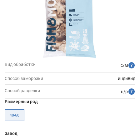
Вид обработки
с/м
Способ заморозки
индивид
Способ разделки
н/р
Размерный ряд
40-60
Завод