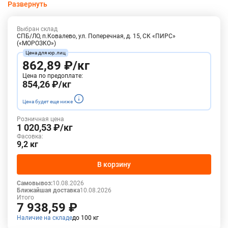
Развернуть
внешний вид.
Их нежное и сочное мясо обладает уникальным, слегка
Выбран склад
сладковатым морским вкусом. Богато белком, минералами и
СПБ/ЛО, п.Ковалево, ул. Поперечная, д. 15, СК «ПИРС»
(«МОРОЗКО»)
витаминами.
Можно использовать как самостоятельное блюдо, так и в
862,89 ₽/кг
качестве ингредиента для салатов, ризотто, пасты.
Цена по предоплате:
854,26 ₽/кг
Основные каналы сбыта - HoReCa, розница, опт.
Цена будет еще ниже
Розничная цена
1 020,53 ₽/кг
Фасовка:
9,2 кг
В корзину
Самовывоз:
10.08.2026
Ближайшая доставка
10.08.2026
Итого
7 938,59 ₽
Наличие на складе
до 100 кг