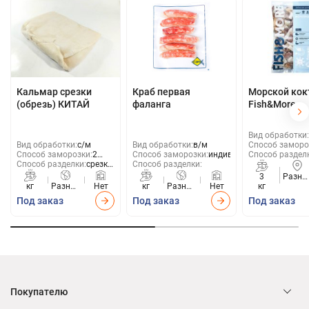
Кальмар срезки
Краб первая
Морской кок
(обрезь) КИТАЙ
фаланга
Fish&More
Вид обработки:
Вид обработки:
с/м
Вид обработки:
в/м
Способ заморо
Способ заморозки:
2
Способ заморозки:
индивид
Способ раздел
Способ разделки:
срезки
блока
Способ разделки:
(обрезь)
3
Разны
кг
Разные
Нет
кг
Разные
Нет
кг
стран
страны
страны
Под заказ
Под заказ
Под заказ
Покупателю