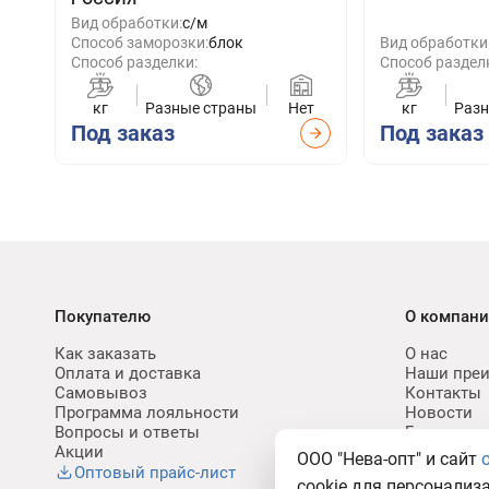
Вид обработки:
с/м
Способ заморозки:
блок
Вид обработки
Способ разделки:
Способ раздел
кг
Разные страны
Нет
кг
Разн
Под заказ
Под заказ
Покупателю
О компан
Как заказать
О нас
Оплата и доставка
Наши пре
Самовывоз
Контакты
Программа лояльности
Новости
Вопросы и ответы
Блог
Акции
Карьера
ООО "Нева-опт" и сайт
Политик
Оптовый прайс-лист
cookie для персонализ