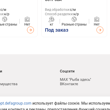
:
с/м
Вид обработки:
с/м
ки:
н/р
Способ разделки:
н/р
ые страны
Нет
кг
Разные страны
Нет
Под заказ
ии
Соцсети
MAX "Рыба здесь"
имущества
ВКонтакте
opt.defagroup.com
использует файлы соокіе. Мы используе
а в отношении обработки
ации контента и рекламы, предоставления функций социал