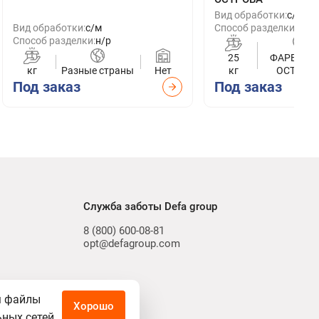
Вид обработки:
с/м
Вид обработки:
с/м
Способ разделки:
н/р
Способ разделки:
н/р
25
ФАРЕРСК
кг
Разные страны
Нет
кг
ОСТРОВ
Под заказ
Под заказ
Служба заботы Defa group
8 (800) 600-08-81
opt@defagroup.com
м файлы
Хорошо
ьных сетей