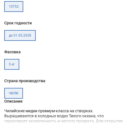
10752
Срок годности
до 01.05.2028
Фасовка
5 кг
Страна производства
ЧИЛИ
Описание
Чилийские мидии премиум-класса на створках.
Выращиваются в холодных водах Тихого океана, что
гарантирует экологичность и чистоту продукта. Для открытия
створок мидии бланшируют и после замороживают в соусе.