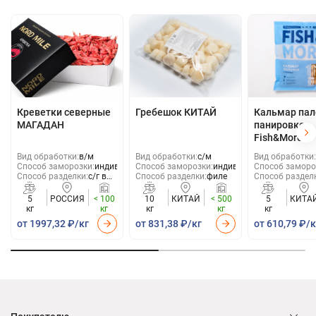
Креветки северные
Гребешок КИТАЙ
Кальмар пал
МАГАДАН
панировке,
Fish&More
Вид обработки:
в/м
Вид обработки:
с/м
Вид обработки:
Способ заморозки:
индивид
Способ заморозки:
индивид
Способ заморо
Способ разделки:
с/г в
Способ разделки:
филе
Способ раздел
панц.
5
РОССИЯ
< 100
10
КИТАЙ
< 500
5
КИТА
кг
кг
кг
кг
кг
от 1997,32 ₽/кг
от 831,38 ₽/кг
от 610,79 ₽/к