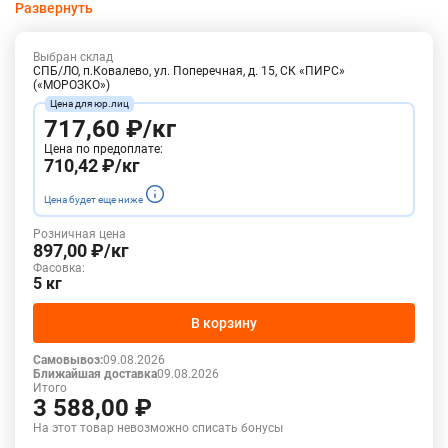
Развернуть
Мидии в створках отличаются особой сочностью: они
поступают на фабрику в живом виде сразу после вылова.
Выбран склад
Имеют плотную и упругую структура мяса. Шоковая
СПБ/ЛО, п.Ковалево, ул. Поперечная, д. 15, СК «ПИРС»
(«МОРОЗКО»)
заморозка сохраняет свежесть и сочность мяса, а тонкий слой
ледяной глазури — прекрасный внешний вид.
717,60 ₽/кг
Перед подачей рекомендуется сбрызнуть мидии лимонным
Цена по предоплате:
соком. Особый вкус продукту придают оригинальные соусы.
710,42 ₽/кг
Цена будет еще ниже
Розничная цена
897,00 ₽/кг
Фасовка:
5 кг
В корзину
Самовывоз:
09.08.2026
Ближайшая доставка
09.08.2026
Итого
3 588,00 ₽
На этот товар невозможно списать бонусы