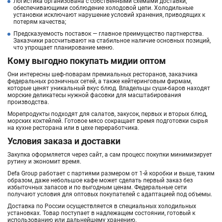
Логистика организована с собственными схемами доставки,
обеспечивающими соблюдение холодовой цепи. Холодильные
установки исключают нарушение условий хранения, приводящих к
потерям качества;
Предсказуемость поставок — главное преимущество партнерства.
Заказчики рассчитывают на стабильное наличие основных позиций,
что упрощает планирование меню.
Кому выгодно покупать мидии оптом
Они интересны шеф-поварам премиальных ресторанов, заказчика
федеральных розничных сетей, а также кейтеринговым фирмам,
которые ценят уникальный вкус блюд. Владельцы суши-баров находят
морские деликатесы нужной фасовки для масштабирования
производства.
Морепродукты подходят для салатов, закусок, первых и вторых блюд,
морских коктейлей. Готовое мясо сокращает время подготовки сырья
на кухне ресторана или в цехе переработчика.
Условия заказа и доставки
Закупка оформляется через сайт, а сам процесс покупки минимизирует
рутину и экономит время.
Defa Group работает с партиями размером от 1-й коробки и выше, таким
образом, даже небольшое кафе может сделать первый заказ без
избыточных запасов и по выгодным ценам. Федеральные сети
получают условия для оптовых покупателей с адаптацией под объемы.
Доставка по России осуществляется в специальных холодильных
установках. Товар поступает в надлежащем состоянии, готовый к
использованию или дальнейшему хранению.