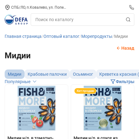
СПБ/ЛО, п.Ковалево, ул. Поперечная, д. 15, СК «ПИРС» («МОРОЗКО»)
Главная страница
Оптовый каталог
Морепродукты
Мидии
Назад
Мидии
Мидии
Крабовые палочки
Осьминог
Креветка красная 
Популярные
Фильтры
Хит продаж
Мидии н/р, в томатно-
Мидии н/р, в соусе из