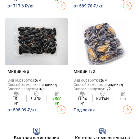
от 717,6 ₽/кг
от 589,78 ₽/кг
Мидии н/р
Мидии 1/2
Вид обработки:
в/м
Вид обработки:
в/м
Способ заморозки:
индивид
Способ заморозки:
индивид
Способ разделки:
н/р
Способ разделки:
1/2
5
ЧИЛИ
< 500
11.04
КИТАЙ
Нет
кг
кг
кг
от 595,09 ₽/кг
Под заказ
Быстрая регистрация
Контроль температуры на