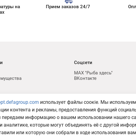
ратуры на
Прием заказов 24/7
Опл
ах
ии
Соцсети
MAX "Рыба здесь"
имущества
ВКонтакте
opt.defagroup.com
использует файлы соокіе. Мы используе
а в отношении обработки
ации контента и рекламы, предоставления функций социал
ы передаем информацию о вашем использовании нашего с
и аналитике, которые могут объединять её с другой инфор
авили или которую они собрали в ходе использования вами