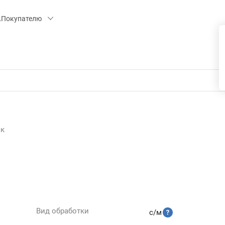
 15, СК «ПИРС» («МОРОЗКО»)
Покупателю
ак
Вид обработки
с/м