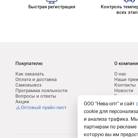
Быстрая регистрация
Контроль темпе
всех этап
Покупателю
О компан
Как заказать
О нас
Оплата и доставка
Наши пре
Самовывоз
Контакты
Программа лояльности
Новости
Вопросы и ответы
Блог
Акции
Карьера
ООО "Нева-опт" и сайт
Политик
Оптовый прайс-лист
cookie для персонализ
ПДн
и анализа трафика. М
партнерам по рекламе 
которую вы им предост