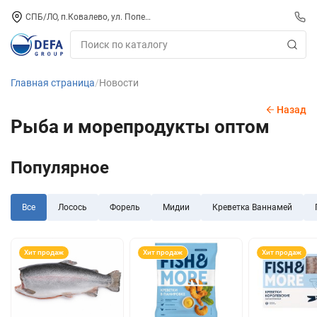
СПБ/ЛО, п.Ковалево, ул. Поперечная, д. 15, СК «ПИРС» («МОРОЗКО»)
Главная страница
Новости
Назад
Рыба и морепродукты оптом
Популярное
Все
Лосось
Форель
Мидии
Креветка Ваннамей
Хит продаж
Хит продаж
Хит продаж