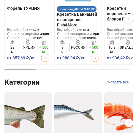
Форель ТУРЦИЯ
Креветки
Промокод #ILOVESHRIMP
королевские
Креветка Ваннамей
блоков Fish
в панировке,
Fish&More
Вид обработки:
с/м
Вид обработки:
с/м
Вид обработки:
Способ заморозки:
индивид
Способ заморозки:
индивид
Способ заморо
Способ разделки:
пбг
Способ разделки:
очищ.
Способ раздел
28
ТУРЦИЯ
< 500
3
РОССИЯ
< 500
10.8
ЭКВАД
кг
кг
кг
кг
кг
от 857,69 ₽/кг
от 988,94 ₽/кг
от 936,42 ₽/к
Категории
Смотреть все