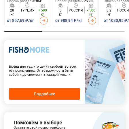
Способ разделки:
пбг
Способ разделки:
очищ.
Способ раздел
28
ТУРЦИЯ
< 500
3
РОССИЯ
< 500
3.2
РОССИ
кг
кг
кг
кг
кг
от 857,69 ₽/кг
от 988,94 ₽/кг
от 1030,95 ₽
Собственный бренд Fish and More
Бренд для тех, кто ценит свободу во всех
её проявлениях. От возможности быть
собой и до свежести в каждой мысли.
Подробнее
Поможем в выборе
Оставьте свой номер телефона