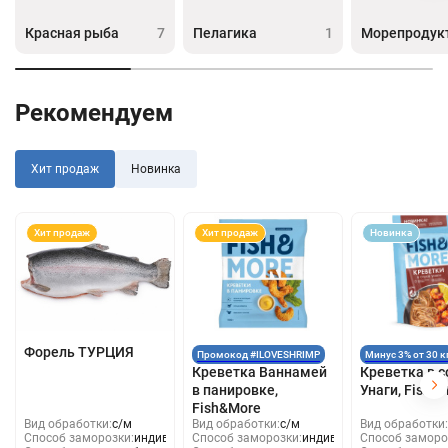
Красная рыба
7
Пелагика
1
Морепродук
Рекомендуем
Хит продаж
Новинка
Хит продаж
Хит продаж
Новинка
Форель ТУРЦИЯ
Промокод #ILOVESHRIMP
Минус 3% от 30 к
Креветка Ваннамей
Креветка в с
в панировке,
Унаги, Fish &
Fish&More
Вид обработки:
с/м
Вид обработки:
с/м
Вид обработки:
Способ заморозки:
индивид
Способ заморозки:
индивид
Способ заморо