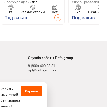
Способ разделки:
псг
Способ разделки:
филе
кг
Разные страны
Нет
кг
Разные стр
Под заказ
Под заказ
Служба заботы Defa group
8 (800) 600-08-81
opt@defagroup.com
м файлы
Хорошо
ьных сетей
айта нашим
мацией,