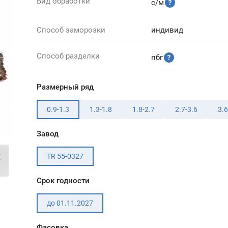
Вид обработки
с/м
Способ заморозки
индивид
Способ разделки
пбг
Размерный ряд
0.9-1.3
1.3-1.8
1.8-2.7
2.7-3.6
3.6
Завод
TR 55-0327
Срок годности
до 01.11.2027
Фасовка