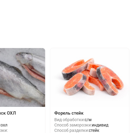
нск ОХЛ
Форель стейк
Вид обработки:
с/м
:
охл
Способ заморозки:
индивид
зки:
Способ разделки:
стейк