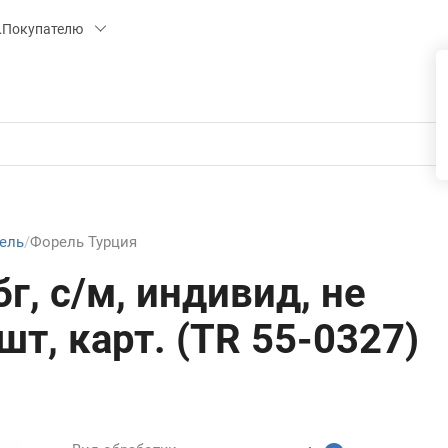
 15, СК «ПИРС» («МОРОЗКО»)
Покупателю
ель
Форель Турция
г, с/м, индивид, не
/шт, карт. (TR 55-0327)