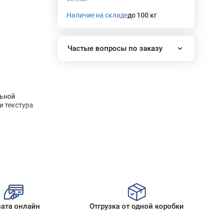
Наличие на складе
до 100 кг
Частые вопросы по заказу
Как работает наш интернет-
магазин?
Как сделать заказ?
льной
Сколько стоит доставка?
и текстура
Все вопросы
личным
ка,
оптить,
ата онлайн
Отгрузка от одной коробки