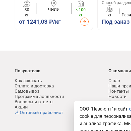
Способ раздел
30
ЧИЛИ
< 100
кг
кг
кг
Разн
от 1241,03 ₽/кг
Под заказ
Покупателю
О компан
Как заказать
О нас
Оплата и доставка
Наши пре
Самовывоз
Контакты
Программа лояльности
Новости
Вопросы и ответы
Блог
Акции
Карьера
ООО "Нева-опт" и сайт
Политик
Оптовый прайс-лист
cookie для персонализ
ПДн
и анализа трафика. М
партнерам по рекламе 