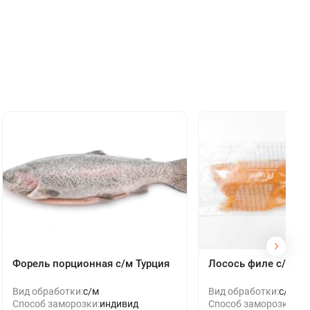
Форель порционная с/м Турция
Лосось филе с/м, Ч
Вид обработки:
с/м
Вид обработки:
с/м
Способ заморозки:
индивид
Способ заморозки:
ин