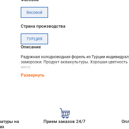
Весовой
Страна производства
ТУРЦИЯ
Описание
Радужная холодноводная форель из Турции индивидуа
заморозки. Продукт аквакультуры. Хорошая цветность 
мяса.
Развернуть
Рыба богата Омега-3 жирными кислотами, является от
источником высококачественного легкоусвояемого бел
витаминов и минералов.
Форель можно готовить разными способами - жарить, к
варить, мариновать, тушить, готовить на пару, вертеле.
Основные каналы сбыта - переработка, HoReCa.
ратуры на
Прием заказов 24/7
Опл
ах