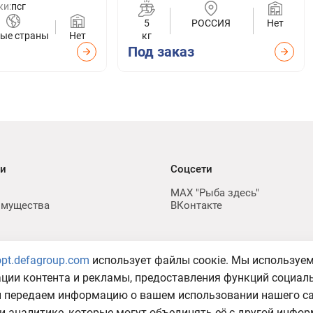
ки:
псг
5
РОССИЯ
Нет
ые страны
Нет
кг
Под заказ
ии
Соцсети
MAX "Рыба здесь"
имущества
ВКонтакте
opt.defagroup.com
использует файлы соокіе. Мы используе
а в отношении обработки
ации контента и рекламы, предоставления функций социал
ы передаем информацию о вашем использовании нашего с
и аналитике, которые могут объединять её с другой инфор