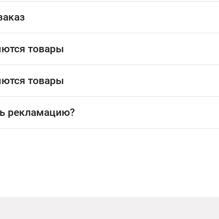
заказ
яются товары
яются товары
ь рекламацию?