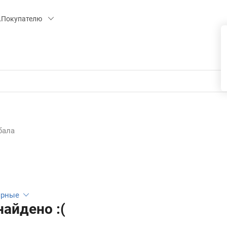
 15, СК «ПИРС» («МОРОЗКО»)
Покупателю
бала
ярные
найдено :(