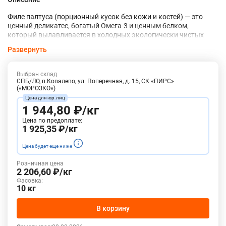
Филе палтуса (порционный кусок без кожи и костей) — это
ценный деликатес, богатый Омега-3 и ценным белком,
который вылавливается в холодных экологически чистых
водах. Нежное белоснежное мясо обладает плотной, но при
Развернуть
этом тающей текстурой и изысканным сладковато-сливочным
вкусом. Благодаря полному отсутствию костей продукт
идеально подходит как для быстрого запекания, так и для
Выбран склад
изысканных ресторанных блюд.
СПБ/ЛО, п.Ковалево, ул. Поперечная, д. 15, СК «ПИРС»
(«МОРОЗКО»)
1 944,80 ₽/кг
Цена по предоплате:
1 925,35 ₽/кг
Цена будет еще ниже
Розничная цена
2 206,60 ₽/кг
Фасовка:
10 кг
В корзину