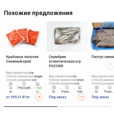
Похожие предложения
Крабовые палочки
Скумбрия
Палтус сине
Снежный краб
атлантическая н/р
РОССИЯ
Вид обработки:
с/м
Способ заморозки:
индивид
Вид обработки:
с/м
Вид обработки:
Способ разделки:
н/р
Способ заморозки:
блок
Способ заморо
Способ разделки:
н/р
Способ раздел
4
РОССИЯ
< 100
кг
кг
кг
Разные
Нет
кг
Разны
страны
стран
от 395,51 ₽/кг
Под заказ
Под заказ