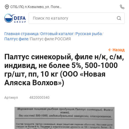
СПБ/ЛО, п.Ковалево, ул. Поперечная, д. 15, СК «ПИРС» («МОРОЗКО»)
Главная страница
Оптовый каталог
Русская рыба
Палтус филе
Палтус филе РОССИЯ
Назад
Палтус синекорый, филе н/к, с/м,
индивид, не более 5%, 500-1000
гр/шт, пп, 10 кг (ООО «Новая
Аляска Волхов»)
Артикул
4820000340