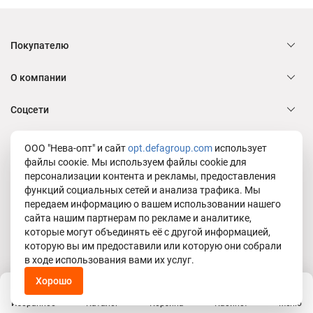
Покупателю
О компании
Соцсети
Служба заботы Defa group
ООО "Нева-опт" и сайт
opt.defagroup.com
использует
файлы соокіе. Мы используем файлы cookie для
персонализации контента и рекламы, предоставления
функций социальных сетей и анализа трафика. Мы
Юридическая информация
передаем информацию о вашем использовании нашего
Политика в отношении обработки персональных данных ООО "Нева-
сайта нашим партнерам по рекламе и аналитике,
опт"
© 1995 - 2026 Defa group
которые могут объединять её с другой информацией,
которую вы им предоставили или которую они собрали
Поймали рыбку с
5 УГЛОВ
в ходе использования вами их услуг.
Хорошо
Избранное
Каталог
Корзина
Кабинет
Меню