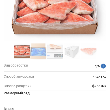
Вид обработки
с/м
Способ заморозки
индивид
Способ разделки
филе н/к
Размерный ряд
Завод