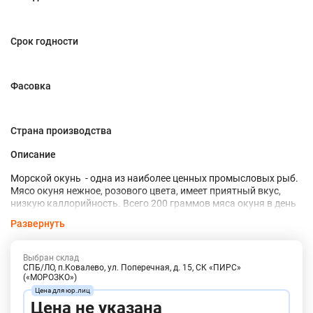
Срок годности
Фасовка
Страна производства
Описание
Морской окунь - одна из наиболее ценных промысловых рыб.
Мясо окуня нежное, розового цвета, имеет приятный вкус,
низкую каллорийность. Всего 200 граммов мяса окуня в день
полностью обеспечат организм суточной потребностью во
Развернуть
всех незаменимых аминокислотах. В составе имеется большое
количество калия. Шоковая заморозка сохраняет свежесть и
сочность филе, а тонкий слой ледяной глазури и вакуумная
Выбран склад
упаковка сохраняют отличный внешний вид. Можно готовить
СПБ/ЛО, п.Ковалево, ул. Поперечная, д. 15, СК «ПИРС»
(«МОРОЗКО»)
разными способами: жарить, варить, запекать. Перед
обжаркой можно замариновать рыбу в специях или в молоке,
чтобы получить особый вкус.
Цена не указана