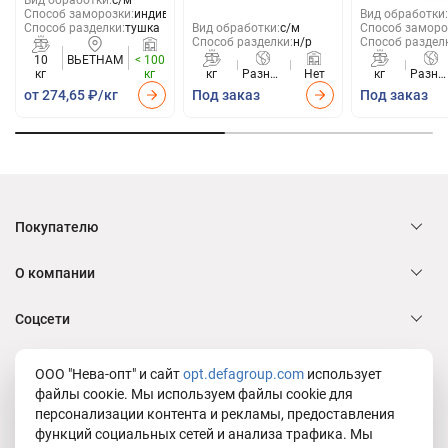
Способ заморозки:
индивид
Вид обработки:
Способ разделки:
тушка
Вид обработки:
с/м
Способ заморо
Способ разделки:
н/р
Способ раздел
10
ВЬЕТНАМ
< 100
кг
кг
кг
Разные
Нет
кг
Разны
страны
стран
от 274,65 ₽/кг
Под заказ
Под заказ
Покупателю
О компании
Соцсети
Служба заботы Defa group
ООО "Нева-опт" и сайт
opt.defagroup.com
использует
файлы соокіе. Мы используем файлы cookie для
персонализации контента и рекламы, предоставления
функций социальных сетей и анализа трафика. Мы
Юридическая информация