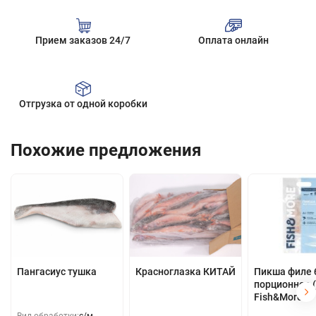
Прием заказов 24/7
Оплата онлайн
Отгрузка от одной коробки
Похожие предложения
Пангасиус тушка
Красноглазка КИТАЙ
Пикша филе 
порционное (
Fish&More
Вид обработки:
с/м