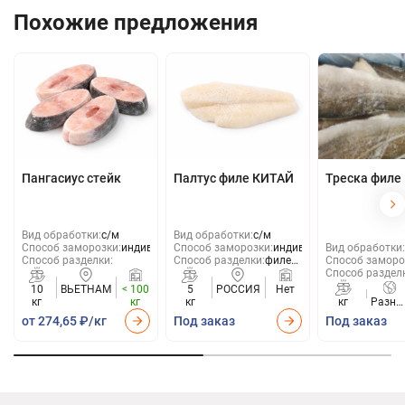
Похожие предложения
Пангасиус стейк
Палтус филе КИТАЙ
Треска филе
Вид обработки:
с/м
Вид обработки:
с/м
Способ заморозки:
индивид
Способ заморозки:
индивид
Вид обработки:
Способ разделки:
Способ разделки:
филе
Способ заморо
б/к
Способ раздел
10
ВЬЕТНАМ
< 100
5
РОССИЯ
Нет
кг
кг
кг
кг
Разны
стран
от 274,65 ₽/кг
Под заказ
Под заказ