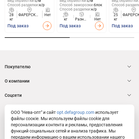
Вид обработки:
с/м
Вид обработки:
с/м
Вид обработки:
Способ разделки:
н/р
Способ заморозки:
блок
Способ раздел
Способ разделки:
н/р
28
ФАРЕРСКИЕ
Нет
25
ФАРЕРС
кг
ОСТРОВА
кг
Разные
Нет
кг
ОСТРО
страны
Под заказ
Под заказ
Под заказ
Покупателю
О компании
Соцсети
Служба заботы Defa group
ООО "Нева-опт" и сайт
opt.defagroup.com
использует
файлы соокіе. Мы используем файлы cookie для
персонализации контента и рекламы, предоставления
функций социальных сетей и анализа трафика. Мы
Юридическая информация
передаем информацию о вашем использовании нашего