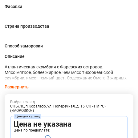
Фасовка
Страна производства
Способ заморозки
Описание
Атлантическая скумбрия с Фарерских островов.
Мясо мягкое, более жирное, чем мясо тихоокеанской
скумбрии, имеет темный цвет. Содержание Омега-3 жирных
кислот в скумбрии не меньше, чем в лососе, также в мясе
Развернуть
много фосфора, витамина B12, D и селена.
Рыбу можно готовить разными способами - варить, жарить,
коптить, фаршировать. Предварительное маринование перед
Выбран склад
жаркой и запеканием позволяет максимально подчеркнуть
СПБ/ЛО, п.Ковалево, ул. Поперечная, д. 15, СК «ПИРС»
(«МОРОЗКО»)
вкус рыбы и смягчить запах. Является прекрасным сырьем
для производства пресервов, продукции горячего и холодного
копчения и балыков, провесной (вяленой) рыбы, консервов.
Цена не указана
Основные каналы сбыта - переработка и розница.
Цена по предоплате: