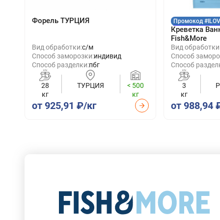
Форель ТУРЦИЯ
Промокод #ILO
Креветка Ван
Fish&More
Вид обработки:
с/м
Вид обработки
Способ заморозки:
индивид
Способ заморо
Способ разделки:
пбг
Способ раздел
28
ТУРЦИЯ
< 500
3
кг
кг
кг
от 925,91 ₽/кг
от 988,94 
Собственный бренд Fish and More