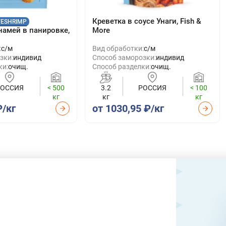
Креветка в соусе Унаги, Fish &
VESHRIMP
намей в панировке,
More
:
с/м
Вид обработки:
с/м
зки:
индивид
Способ заморозки:
индивид
ки:
очищ.
Способ разделки:
очищ.
РОССИЯ
< 500
3.2
РОССИЯ
< 100
кг
кг
кг
₽/кг
от 1030,95 ₽/кг