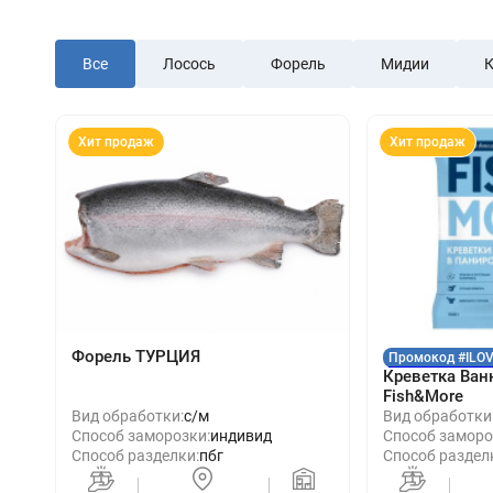
Все
Лосось
Форель
Мидии
К
Хит продаж
Хит продаж
Форель ТУРЦИЯ
Промокод #ILO
Креветка Ван
Fish&More
Вид обработки:
с/м
Вид обработки
Способ заморозки:
индивид
Способ заморо
Способ разделки:
пбг
Способ раздел