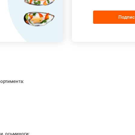
Подпис
сортимента:
и, осьминоги;