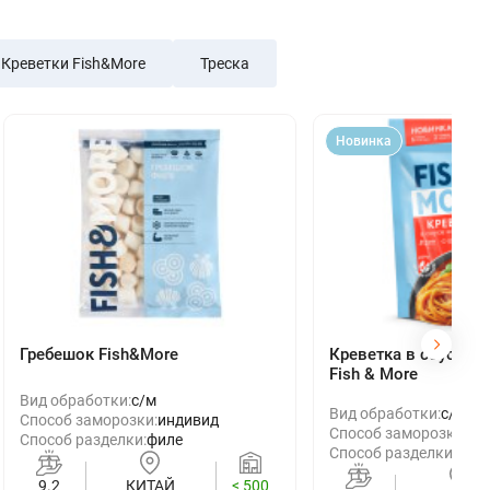
Креветки Fish&More
Треска
Новинка
Гребешок Fish&More
Креветка в соусе Ит
Fish & More
Вид обработки:
с/м
Вид обработки:
с/м
Способ заморозки:
индивид
Способ заморозки:
ин
Способ разделки:
филе
Способ разделки:
очи
9.2
КИТАЙ
< 500