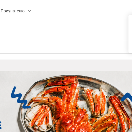
 15, СК «ПИРС» («МОРОЗКО»)
Покупателю