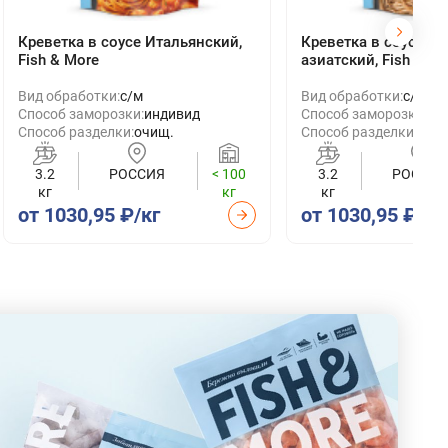
Креветка в соусе Итальянский,
Креветка в соусе О
Fish & More
азиатский, Fish & M
Вид обработки:
с/м
Вид обработки:
с/м
Способ заморозки:
индивид
Способ заморозки:
ин
Способ разделки:
очищ.
Способ разделки:
очи
3.2
РОССИЯ
< 100
3.2
РОССИЯ
кг
кг
кг
от 1030,95 ₽/кг
от 1030,95 ₽/кг