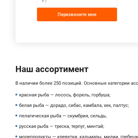
Перезвоните мне
Наш ассортимент
В наличии более 250 позиций. Основные категории ас
красная рыба — лосось, форель, горбуша;
белая рыба — дорадо, сибас, камбала, хек, палтус;
пелагическая рыба — скумбрия, сельдь;
русская рыба — треска, терпуг, минтай;
морепродукты — креветки, кальмары, мидии, гребешк