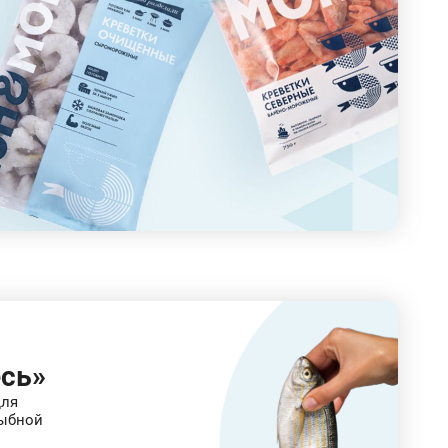
сь»
для
ыбной