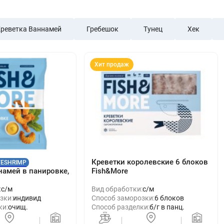
реветка Ваннамей
Гребешок
Тунец
Хек
Хит продаж
Креветки королевские 6 блоков
VESHRIMP
намей в панировке,
Fish&More
:
с/м
Вид обработки:
с/м
зки:
индивид
Способ заморозки:
6 блоков
ки:
очищ.
Способ разделки:
б/г в панц.