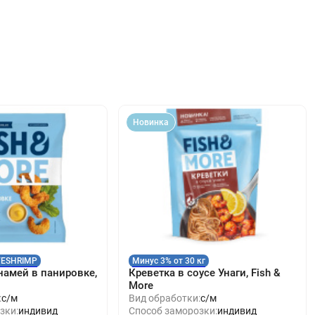
Новинка
VESHRIMP
Минус 3% от 30 кг
намей в панировке,
Креветка в соусе Унаги, Fish &
More
:
с/м
Вид обработки:
с/м
зки:
индивид
Способ заморозки:
индивид