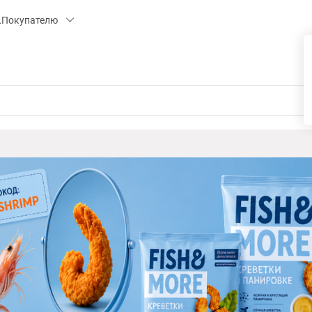
 15, СК «ПИРС» («МОРОЗКО»)
Покупателю