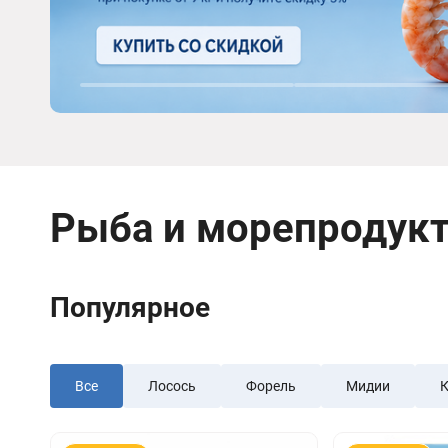
Рыба и морепродук
Популярное
Все
Лосось
Форель
Мидии
К