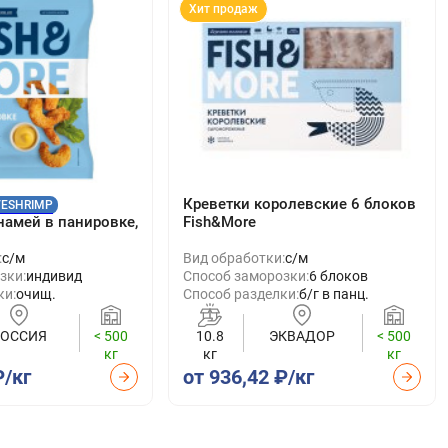
Хит продаж
Креветки королевские 6 блоков
VESHRIMP
намей в панировке,
Fish&More
:
с/м
Вид обработки:
с/м
зки:
индивид
Способ заморозки:
6 блоков
ки:
очищ.
Способ разделки:
б/г в панц.
РОССИЯ
< 500
10.8
ЭКВАДОР
< 500
кг
кг
кг
₽/кг
от 936,42 ₽/кг