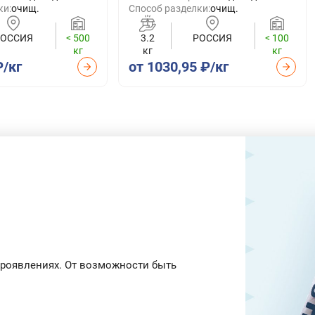
ки:
очищ.
Способ разделки:
очищ.
РОССИЯ
< 500
3.2
РОССИЯ
< 100
кг
кг
кг
₽/кг
от 1030,95 ₽/кг
 проявлениях. От возможности быть