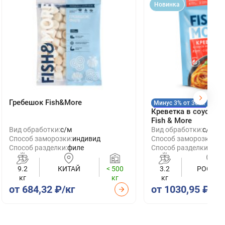
Новинка
Гребешок Fish&More
Минус 3% от 30 кг
Креветка в соусе Ит
Fish & More
Вид обработки:
с/м
Вид обработки:
с/м
Способ заморозки:
индивид
Способ заморозки:
ин
Способ разделки:
филе
Способ разделки:
очи
9.2
КИТАЙ
< 500
3.2
РОССИЯ
кг
кг
кг
от 684,32 ₽/кг
от 1030,95 ₽/кг