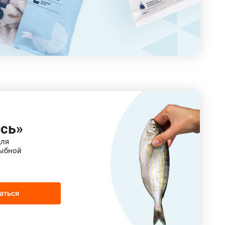
сь»
для
ыбной
аться