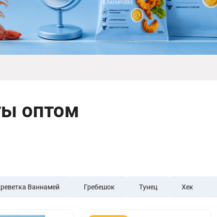
ты оптом
реветка Ваннамей
Гребешок
Тунец
Хек