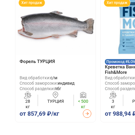
Хит продаж
Хит продаж
Форель ТУРЦИЯ
Промокод #ILO
Креветка Ван
Fish&More
Вид обработки:
с/м
Вид обработки
Способ заморозки:
индивид
Способ заморо
Способ разделки:
пбг
Способ раздел
28
ТУРЦИЯ
< 500
3
кг
кг
кг
от 857,69 ₽/кг
от 988,94 