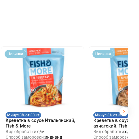
Новинка
Новинка
Минус 3% от 30 кг
Минус 3% от 30 кг
Креветка в соусе Итальянский,
Креветка в соусе О
Fish & More
азиатский, Fish & M
Вид обработки:
с/м
Вид обработки:
с/м
Способ заморозки:
индивид
Способ заморозки:
ин