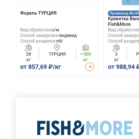
Форель ТУРЦИЯ
Промокод #ILO
Креветка Ван
Fish&More
Вид обработки:
с/м
Вид обработки
Способ заморозки:
индивид
Способ заморо
Способ разделки:
пбг
Способ раздел
28
ТУРЦИЯ
< 500
3
кг
кг
кг
от 857,69 ₽/кг
от 988,94 
Собственный бренд Fish and More