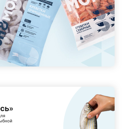
сь»
для
ыбной