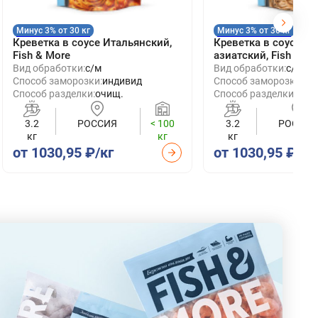
Минус 3% от 30 кг
Минус 3% от 30 кг
Креветка в соусе Итальянский,
Креветка в соусе О
Fish & More
азиатский, Fish & M
Вид обработки:
с/м
Вид обработки:
с/м
Способ заморозки:
индивид
Способ заморозки:
ин
Способ разделки:
очищ.
Способ разделки:
очи
3.2
РОССИЯ
< 100
3.2
РОССИЯ
кг
кг
кг
от 1030,95 ₽/кг
от 1030,95 ₽/кг