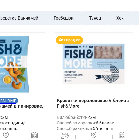
реветка Ваннамей
Гребешок
Тунец
Хек
Хит продаж
Креветки королевские 6 блоков
VESHRIMP
намей в панировке,
Fish&More
:
с/м
Вид обработки:
с/м
зки:
индивид
Способ заморозки:
6 блоков
ки:
очищ.
Способ разделки:
б/г в панц.