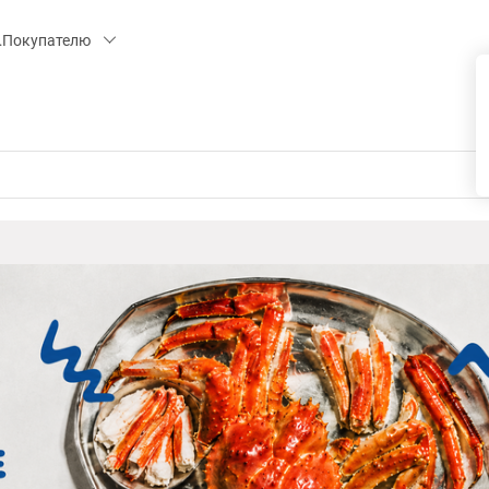
 15, СК «ПИРС» («МОРОЗКО»)
Покупателю