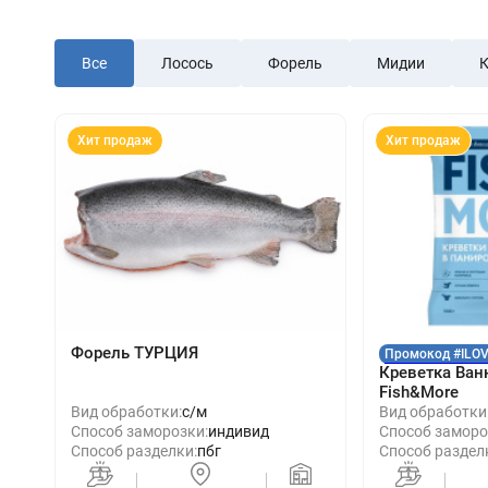
Все
Лосось
Форель
Мидии
К
Хит продаж
Хит продаж
Форель ТУРЦИЯ
Промокод #ILO
Креветка Ван
Fish&More
Вид обработки:
с/м
Вид обработки
Способ заморозки:
индивид
Способ заморо
Способ разделки:
пбг
Способ раздел