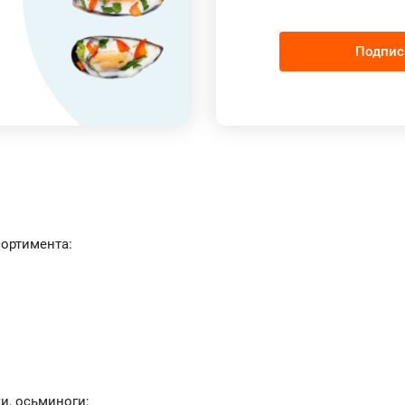
Подпис
сортимента:
и, осьминоги;