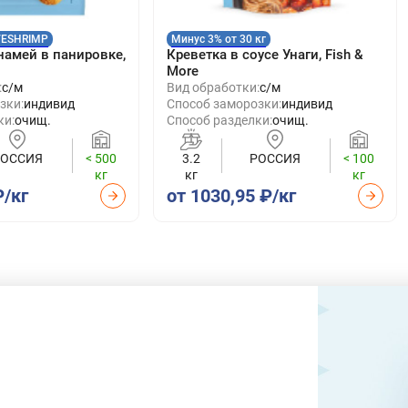
VESHRIMP
Минус 3% от 30 кг
намей в панировке,
Креветка в соусе Унаги, Fish &
More
:
с/м
Вид обработки:
с/м
зки:
индивид
Способ заморозки:
индивид
ки:
очищ.
Способ разделки:
очищ.
РОССИЯ
< 500
3.2
РОССИЯ
< 100
кг
кг
кг
₽/кг
от 1030,95 ₽/кг