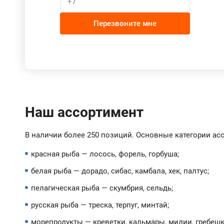
Перезвоните мне
Наш ассортимент
В наличии более 250 позиций. Основные категории ас
красная рыба — лосось, форель, горбуша;
белая рыба — дорадо, сибас, камбала, хек, палтус;
пелагическая рыба — скумбрия, сельдь;
русская рыба — треска, терпуг, минтай;
морепродукты — креветки, кальмары, мидии, гребешк