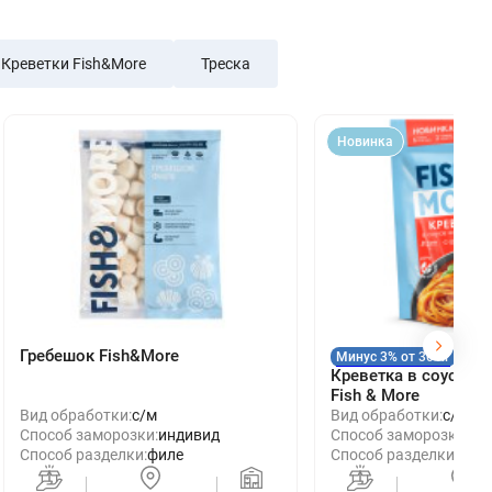
Креветки Fish&More
Треска
Новинка
Гребешок Fish&More
Минус 3% от 30 кг
Креветка в соусе Ит
Fish & More
Вид обработки:
с/м
Вид обработки:
с/м
Способ заморозки:
индивид
Способ заморозки:
ин
Способ разделки:
филе
Способ разделки:
очи