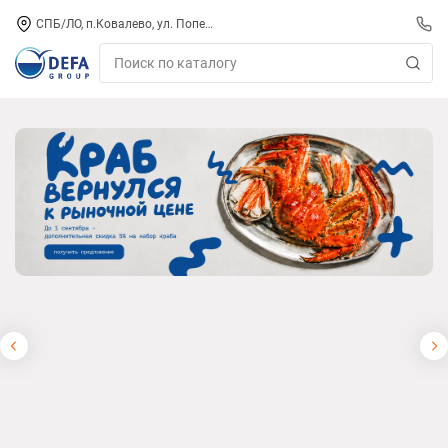
СПБ/ЛО, п.Ковалево, ул. Поперечная, д. 15, СК «ПИРС» («МОРОЗКО»)