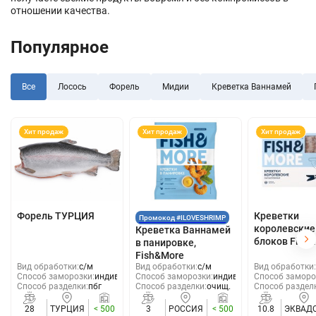
отношении качества.
Популярное
Все
Лосось
Форель
Мидии
Креветка Ваннамей
Хит продаж
Хит продаж
Хит продаж
Форель ТУРЦИЯ
Креветки
Промокод #ILOVESHRIMP
королевские
Креветка Ваннамей
блоков Fish
в панировке,
Fish&More
Вид обработки:
с/м
Вид обработки:
с/м
Вид обработки:
Способ заморозки:
индивид
Способ заморозки:
индивид
Способ заморо
Способ разделки:
пбг
Способ разделки:
очищ.
Способ раздел
28
ТУРЦИЯ
< 500
3
РОССИЯ
< 500
10.8
ЭКВАД