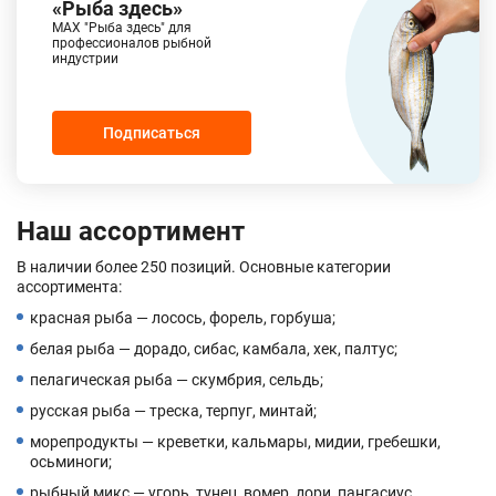
«Рыба здесь»
MAX "Рыба здесь" для
профессионалов рыбной
индустрии
Подписаться
Наш ассортимент
В наличии более 250 позиций. Основные категории
ассортимента:
красная рыба — лосось, форель, горбуша;
белая рыба — дорадо, сибас, камбала, хек, палтус;
пелагическая рыба — скумбрия, сельдь;
русская рыба — треска, терпуг, минтай;
морепродукты — креветки, кальмары, мидии, гребешки,
осьминоги;
рыбный микс — угорь, тунец, вомер, дори, пангасиус.