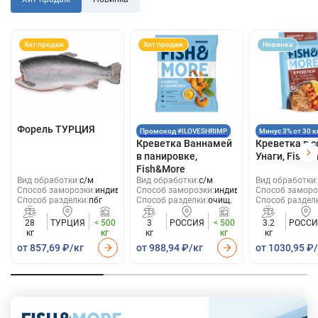
Хит продаж
Хит продаж
Новинка
Форель ТУРЦИЯ
Промокод #ILOVESHRIMP
Минус 3% от 30 к
Креветка Ваннамей
Креветка в с
в панировке,
Унаги, Fish &
Fish&More
Вид обработки:
с/м
Вид обработки:
с/м
Вид обработки:
Способ заморозки:
индивид
Способ заморозки:
индивид
Способ заморо
Способ разделки:
пбг
Способ разделки:
очищ.
Способ раздел
28
ТУРЦИЯ
< 500
3
РОССИЯ
< 500
3.2
РОССИ
кг
кг
кг
кг
кг
от 857,69 ₽/кг
от 988,94 ₽/кг
от 1030,95 ₽
Собственный бренд Fish and More