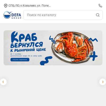
СПБ/ЛО, п.Ковалево, ул. Поперечная, д. 15, СК «ПИРС» («МОРОЗКО»)