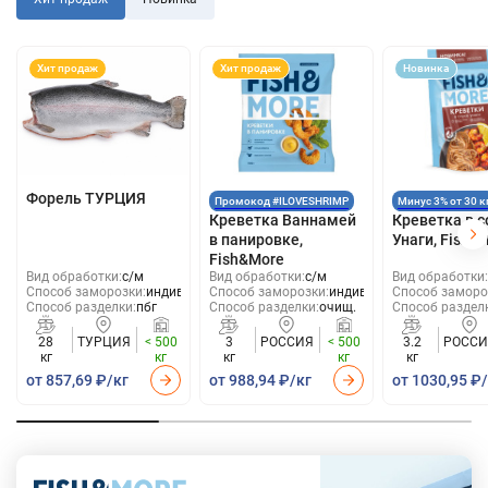
Хит продаж
Хит продаж
Новинка
Форель ТУРЦИЯ
Промокод #ILOVESHRIMP
Минус 3% от 30 к
Креветка Ваннамей
Креветка в с
в панировке,
Унаги, Fish &
Fish&More
Вид обработки:
с/м
Вид обработки:
с/м
Вид обработки:
Способ заморозки:
индивид
Способ заморозки:
индивид
Способ заморо
Способ разделки:
пбг
Способ разделки:
очищ.
Способ раздел
28
ТУРЦИЯ
< 500
3
РОССИЯ
< 500
3.2
РОССИ
кг
кг
кг
кг
кг
от 857,69 ₽/кг
от 988,94 ₽/кг
от 1030,95 ₽
Собственный бренд Fish and More