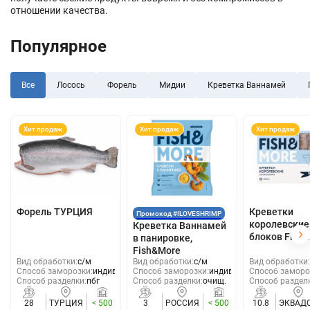
отношении качества.
Популярное
Все
Лосось
Форель
Мидии
Креветка Ваннамей
Хит продаж
Хит продаж
Хит продаж
Форель ТУРЦИЯ
Креветки
Промокод #ILOVESHRIMP
королевские
Креветка Ваннамей
блоков Fish
в панировке,
Fish&More
Вид обработки:
с/м
Вид обработки:
с/м
Вид обработки:
Способ заморозки:
индивид
Способ заморозки:
индивид
Способ заморо
Способ разделки:
пбг
Способ разделки:
очищ.
Способ раздел
28
ТУРЦИЯ
< 500
3
РОССИЯ
< 500
10.8
ЭКВАД