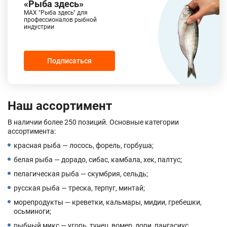
«Рыба здесь»
MAX "Рыба здесь" для
профессионалов рыбной
индустрии
Подписаться
Наш ассортимент
В наличии более 250 позиций. Основные категории
ассортимента:
красная рыба — лосось, форель, горбуша;
белая рыба — дорадо, сибас, камбала, хек, палтус;
пелагическая рыба — скумбрия, сельдь;
русская рыба — треска, терпуг, минтай;
морепродукты — креветки, кальмары, мидии, гребешки,
осьминоги;
рыбный микс — угорь, тунец, вомер, дори, пангасиус.