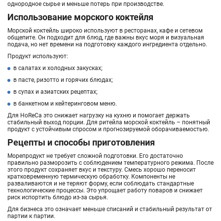
однородное сырье и меньше потерь при производстве.
Использование морского коктейля
Морской коктейль широко используют в ресторанах, кафе и сетевом
общепите. Он подходит для блюд, где важны вкус моря и визуальная
подача, но нет времени на подготовку каждого ингредиента отдельно.
Продукт используют:
в салатах и холодных закусках;
в пасте, ризотто и горячих блюдах;
в супах и азиатских рецептах;
в банкетном и кейтеринговом меню.
Для HoReCa это снижает нагрузку на кухню и помогает держать
стабильный выход порции. Для ритейла морской коктейль – понятный
продукт с устойчивым спросом и прогнозируемой оборачиваемостью.
Рецепты и способы приготовления
Морепродукт не требует сложной подготовки. Его достаточно
правильно разморозить с соблюдением температурного режима. После
этого продукт сохраняет вкус и текстуру. Смесь хорошо переносит
кратковременную термическую обработку. Компоненты не
разваливаются и не теряют форму, если соблюдать стандартные
технологические процессы. Это упрощает работу поваров и снижает
риск испортить блюдо из-за сырья.
Для бизнеса это означает меньше списаний и стабильный результат от
партии к партии.