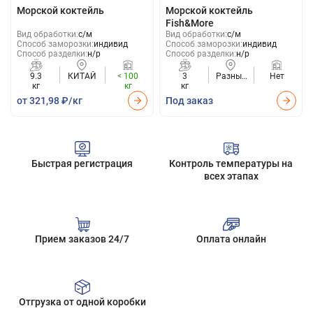
Морской коктейль
Морской коктейль
Fish&More
Вид обработки:
с/м
Вид обработки:
с/м
Способ заморозки:
индивид
Способ заморозки:
индивид
Способ разделки:
н/р
Способ разделки:
н/р
9.3
КИТАЙ
< 100
3
Разные
Нет
кг
кг
кг
страны
от 321,98 ₽/кг
Под заказ
Быстрая регистрация
Контроль температуры на
всех этапах
Прием заказов 24/7
Оплата онлайн
Отгрузка от одной коробки