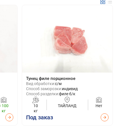
Тунец филе порционное
Вид обработки:
с/м
Способ заморозки:
индивид
Способ разделки:
филе б/к
< 100
10
ТАЙЛАНД
Нет
кг
кг
Под заказ