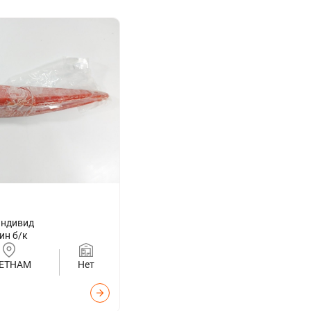
индивид
ин б/к
ЕТНАМ
Нет