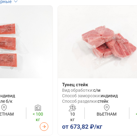
ярные
Тунец стейк
Вид обработки:
с/м
индивид
Способ заморозки:
индивид
ле б/к
Способ разделки:
стейк
ЕТНАМ
< 100
10
ВЬЕТНАМ
кг
кг
от 673,82 ₽/кг