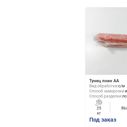
Тунец лоин АА
Вид обработки:
с/м
Способ заморозки:
Способ разделки:
ло
25
ВЬ
кг
Под заказ