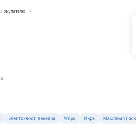
 15, СК «ПИРС» («МОРОЗКО»)
Покупателю
ец
а
Желтохвост, лакедра
Угорь
Икра
Масляная ( эск