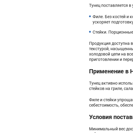
Тунец поставляется в
Филе. Без костей и 
ускоряет подготовк
Стейки. Порционные 
Продукция доступна в
текстурой, насыщенн
холодовой цепи на вс
приготовлении и пере
Применение в H
Тунец активно исполь
стейков на гриле, са
Филе и стейки упроща
себестоимость, обесп
Условия постав
Минимальный вес дост