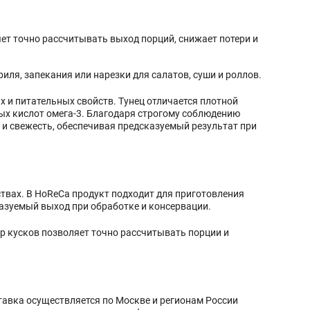
ляет точно рассчитывать выход порций, снижает потери и
иля, запекания или нарезки для салатов, суши и роллов.
 и питательных свойств. Тунец отличается плотной
х кислот омега‑3. Благодаря строгому соблюдению
у и свежесть, обеспечивая предсказуемый результат при
ствах. В HoReCa продукт подходит для приготовления
сказуемый выход при обработке и консервации.
р кусков позволяет точно рассчитывать порции и
тавка осуществляется по Москве и регионам России