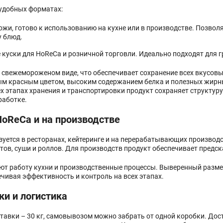
 удобных форматах:
кожи, готово к использованию на кухне или в производстве. Позво
у блюд.
куски для HoReCa и розничной торговли. Идеально подходят для гр
 свежемороженом виде, что обеспечивает сохранение всех вкусовых
ым красным цветом, высоким содержанием белка и полезных жирны
ех этапах хранения и транспортировки продукт сохраняет структур
работке.
oReCa и на производстве
зуется в ресторанах, кейтеринге и на перерабатывающих производ
латов, суши и роллов. Для производств продукт обеспечивает пред
ют работу кухни и производственные процессы. Выверенный разме
ечивая эффективность и контроль на всех этапах.
ки и логистика
авки – 30 кг, самовывозом можно забрать от одной коробки. Дос