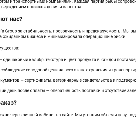
ртом и транспортными компаниями. Каждая партия рыбы сопрово
дтверждением происхождения и качества.
ют нас?
a Group за стабильность, прозрачность и предсказуемость. Мы вы
ла ожиданиям бизнеса и минимизировала операционные риски.
мущества:
— одинаковый калибр, текстура и цвет продукта в каждой поставке
 соблюдение холодовой цепи на всех этапах хранения и транспорт
кументов — сертификаты, ветеринарные свидетельства и подтвер
щий день после оплаты — оперативность поставки и отсутствие зад
заказ?
ожно через личный кабинет на сайте. Мы уточним объем и цену, по