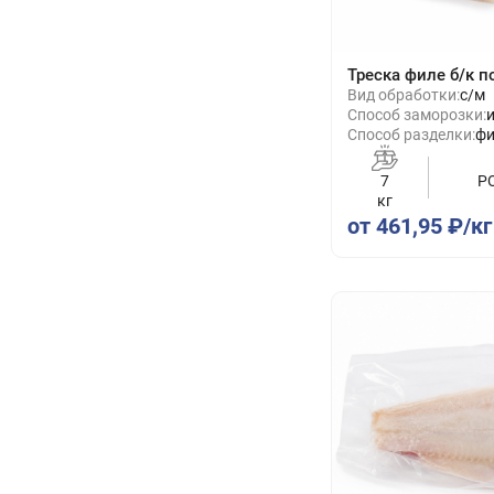
Треска филе б/к п
Вид обработки:
с/м
Способ заморозки:
Способ разделки:
фи
(к
7
Р
кг
от 461,95 ₽/кг