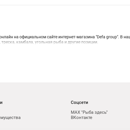
нлайн на официальном сайте интернет-магазина "Defa group". В на
у, треска, камбала, угольная рыба и другие позиции.
ии
Соцсети
MAX "Рыба здесь"
имущества
ВКонтакте