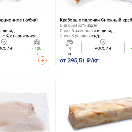
орционное (кубик)
Крабовые палочки Снежный кра
Вид обработки:
с/м
индивид
Способ заморозки:
индивид
ле б/к порционное
Способ разделки:
н/р
убик)
ОССИЯ
< 100
4
РОССИЯ
кг
кг
от 395,51 ₽/кг