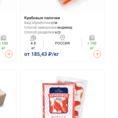
б
Крабовые палочки
Вид обработки:
с/м
Способ заморозки:
индивид
Способ разделки:
н/р
< 100
4.8
РОССИЯ
< 100
кг
кг
кг
от 185,43 ₽/кг