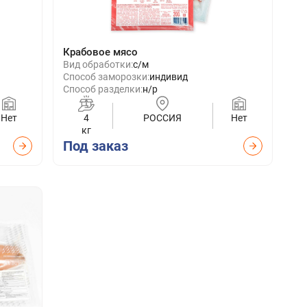
Крабовое мясо
Вид обработки:
с/м
Способ заморозки:
индивид
Способ разделки:
н/р
Нет
4
РОССИЯ
Нет
кг
Под заказ