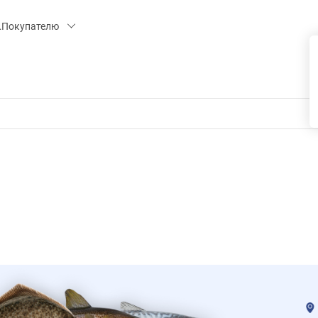
 15, СК «ПИРС» («МОРОЗКО»)
Покупателю