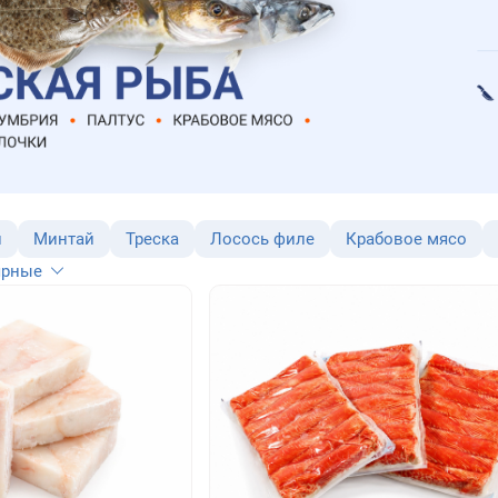
и
Минтай
Треска
Лосось филе
Крабовое мясо
ярные