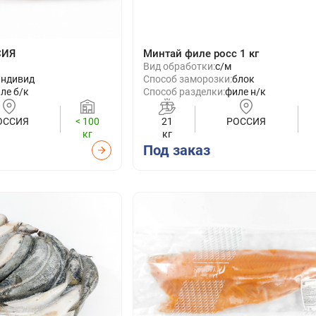
СИЯ
Минтай филе росс 1 кг
Вид обработки:
с/м
индивид
Способ заморозки:
блок
ле б/к
Способ разделки:
филе н/к
ОССИЯ
< 100
21
РОССИЯ
кг
кг
Под заказ