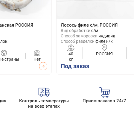
еанская РОССИЯ
Лосось филе с/м, РОССИЯ
Вид обработки:
с/м
Способ заморозки:
индивид
блок
Способ разделки:
филе н/к
40
РОССИЯ
ые страны
Нет
кг
Под заказ
ция
Контроль температуры
Прием заказов 24/7
на всех этапах