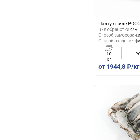
Палтус филе РОС
Вид обработки:
с/м
Способ заморозки:
Способ разделки:
фи
10
Р
кг
от 1944,8 ₽/кг